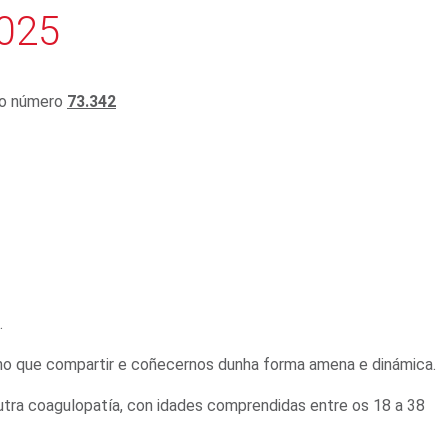
2025
co número
73.342
.
 no que compartir e coñecernos dunha forma amena e dinámica.
utra coagulopatía, con idades comprendidas entre os 18 a 38