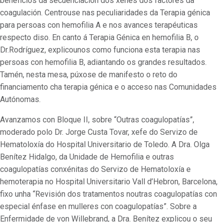
beneficios da secuenciación dos xenes dos factores da
coagulación. Centrouse nas peculiaridades da Terapia génica
para persoas con hemofilia A e nos avances terapéuticas
respecto diso. En canto á Terapia Génica en hemofilia B, o
Dr.Rodríguez, explicounos como funciona esta terapia nas
persoas con hemofilia B, adiantando os grandes resultados.
Tamén, nesta mesa, púxose de manifesto o reto do
financiamento cha terapia génica e o acceso nas Comunidades
Autónomas.
Avanzamos con Bloque II, sobre “Outras coagulopatías”,
moderado polo Dr. Jorge Custa Tovar, xefe do Servizo de
Hematoloxía do Hospital Universitario de Toledo. A Dra. Olga
Benítez Hidalgo, da Unidade de Hemofilia e outras
coagulopatías conxénitas do Servizo de Hematoloxía e
hemoterapia no Hospital Universitario Vall d’Hebron, Barcelona,
fixo unha “Revisión dos tratamentos noutras coagulopatías con
especial énfase en mulleres con coagulopatías”. Sobre a
Enfermidade de von Willebrand, a Dra. Benítez explicou o seu