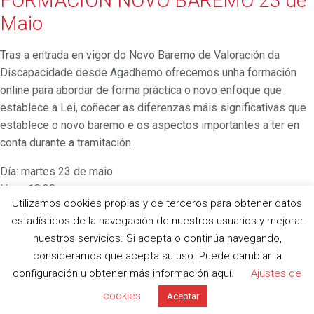
FORMACIÓN NOVO BAREMO 23 de
Maio
Tras a entrada en vigor do Novo Baremo de Valoración da
Discapacidade desde Agadhemo ofrecemos unha formación
online para abordar de forma práctica o novo enfoque que
establece a Lei, coñecer as diferenzas máis significativas que
establece o novo baremo e os aspectos importantes a ter en
conta durante a tramitación.
Día: martes 23 de maio
Hora: 18:30
Utilizamos cookies propias y de terceros para obtener datos
Formación online: Zoom (en ligazón enviarase un día antes da
estadísticos de la navegación de nuestros usuarios y mejorar
formación por correo electrónico)
nuestros servicios. Si acepta o continúa navegando,
Agardamos a vosa resposta e animámosvos a participar!
consideramos que acepta su uso. Puede cambiar la
configuración u obtener más información aquí.
Ajustes de
Inscricións ao correo a info@hemofiliagalicia.com ou chamar ao
cookies
Aceptar
teléfono 986281960 (horario de mañá).